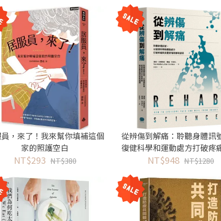
服員，來了！我來幫你填補這個
從辨傷到解痛：聆聽身體訊
家的照護空白
復健科學和運動處方打破疼
NT$293
NT$948
覆受傷的無助循環
NT$380
NT$1280