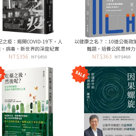
紀之疫：揭開COVID-19下，人
以健康之名？：10道公衛政
性、病毒、新世界的深度紀實
難題，培養公民思辨力
NT$356
NT$363
NT$450
NT$460