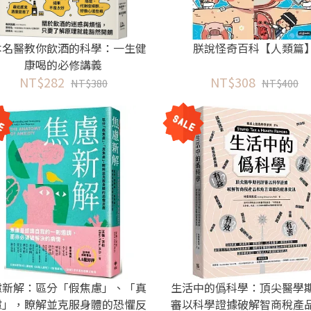
本名醫教你飲酒的科學：一生健
朕說怪奇百科【人類篇
康喝的必修講義
NT$282
NT$308
NT$380
NT$400
慮新解：區分「假焦慮」、「真
生活中的僞科學：頂尖醫學
慮」，瞭解並克服身體的恐懼反
審以科學證據破解智商稅產