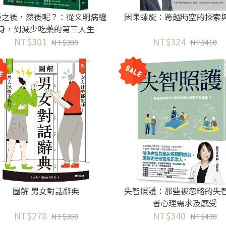
藥之後，然後呢？：從文明病纏
因果螺旋：跨越時空的探索
身，到減少吃藥的第三人生
NT$301
NT$324
NT$380
NT$410
圖解 男女對話辭典
失智照護：那些被忽略的失
者心理需求及感受
NT$278
NT$340
NT$360
NT$430