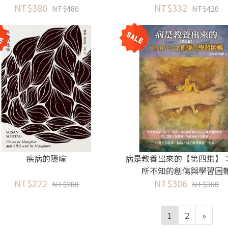
NT$380
應
言聳聽的健康資訊
NT$332
NT$480
NT$420
疾病的隱喻
病是教養出來的【第四集】
所不知的創傷與學習困
NT$222
NT$306
NT$280
NT$360
1
2
»