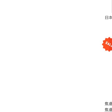
日
焦
焦