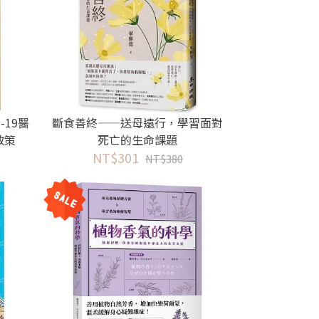
-19醫
斷食善終——送母遠行，學習面對
政策
死亡的生命課題
NT$301
NT$380