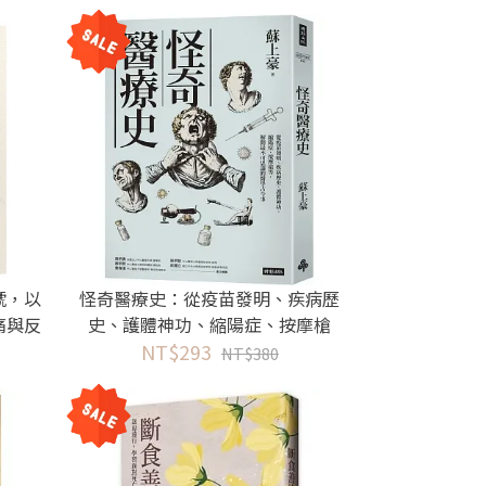
號，以
怪奇醫療史：從疫苗發明、疾病歷
痛與反
史、護體神功、縮陽症、按摩槍
等，解開最不可思議的醫學古今事
NT$293
NT$380