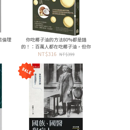
策倫理
你吃椰子油的方法80%都是錯
的！：百萬人都在吃椰子油，但你
吃的方法是對的嗎？一天就有感，
NT$316
NT$399
兩週就見效，最簡單易做的正確吃
油法