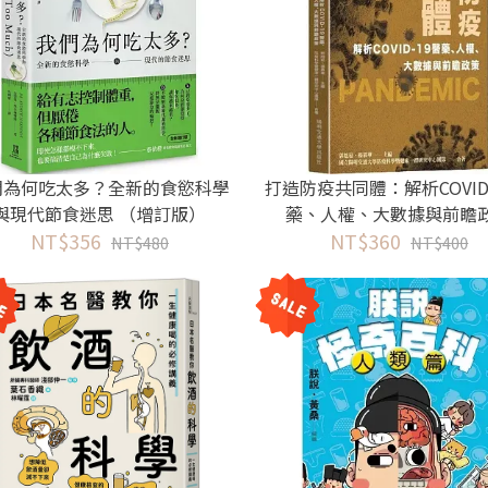
們為何吃太多？全新的食慾科學
打造防疫共同體：解析COVID
與現代節食迷思 （增訂版）
藥、人權、大數據與前瞻
NT$356
NT$360
NT$480
NT$400