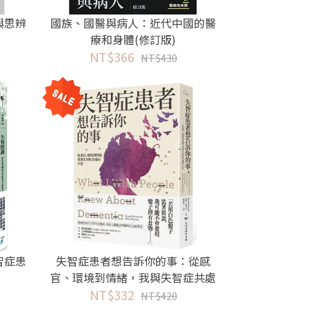
與思辨
國族、國醫與病人：近代中國的醫
療和身體(修訂版)
NT$366
NT$430
智症患
失智症患者想告訴你的事：從感
官、環境到情緒，我與失智症共處
NT$332
的日常
NT$420