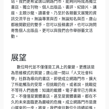
站。我們更希望唐山網路門市，能夠同時成為獨立
書店、獨立刊物、個人出版品、書評、紀錄片、講
座、主題沙龍、讀書會、乃至於各類藝文展覽的資
訊交流平台。無論專業與否，無論知名與否，唐山
都敞開歡迎的雙手，您可以投稿書評，也可以詢問
寄售個人出版品，更可以與我們合作舉辦藝文活
動。
展望
數位時代並不僅僅是工具上的量變，更應該是
為思維模式的質變；唐山是一間以「人文社會科
學」社群為導向的書店，即使成立網路門市，擴大
了所能觸及的受眾，但挑戰仍在。或者說，挑戰從
不等待人們適應：知識的載體。電子書早已方興未
艾，不僅僅是實體書店，甚至是實體書籍，都在不
久的未來面臨更為嚴峻的危機。成立網路門市是唐
山遲來的一步，將來，我們會往數位化持續前進。