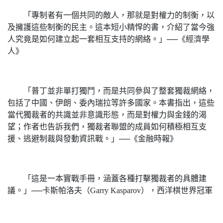
「專制者有一個共同的敵人，那就是對權力的制衡，以
及擁護這些制衡的民主。這本短小精悍的書，介紹了當今強
人究竟是如何建立起一套相互支持的網絡。」──《經濟學
人》
「普丁並非單打獨鬥，而是共同參與了整套獨裁網絡，
包括了中國、伊朗、委內瑞拉等許多國家。本書指出，這些
當代獨裁者的共識並非意識形態，而是對權力與金錢的渴
望；作者也告訴我們，獨裁者聯盟的成員如何積極相互支
援、逃避制裁與發動資訊戰。」──《金融時報》
「這是一本實戰手冊，涵蓋各種打擊獨裁者的具體建
議。」──卡斯帕洛夫（Garry Kasparov），西洋棋世界冠軍