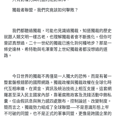
獨裁者聯盟，我們究竟該如何擊敗？
我們都聽過獨裁，可能也見識過獨裁，知道獨裁的歷史
就跟人類文明一樣古老，也理解獨裁者會不斷進化。但你可
曾認真想過，二十一世紀的獨裁已進化到何種地步？那是一
條史達林、希特勒與毛澤東等上世紀獨裁者都沒想過的道
路。
今日世界的獨裁不再僅是一人獨大的恐怖，而是有著一
整套盤根錯節的國際網路。獨裁政權與獨裁政權在全球化時
代互相串連，在資金、資訊及統治技術上相互支援。這套網
羅甚至深入民主國家內部，靠著腐敗政客及洗錢活動中飽私
囊，任由假訊息與無力感四處散布，控制論述、改變制度。
簡而言之，獨裁勢力組成了全球聯盟──不是意識形態上牢
不可破的同盟，也不是正式的軍事同盟，更像是跨國企業的