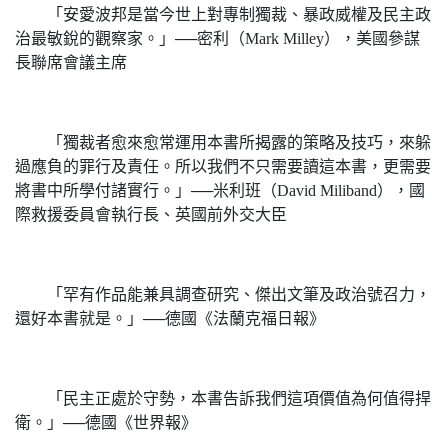
「安愛波邦是當今世上對專制獨裁、暴政威權及民主政
治最敏銳的觀察家。」──密利（Mark Milley），美國參謀
長聯席會議主席
「獨裁者愈來愈常運用本書所揭露的策略及技巧，來躲
過應負的罪行及責任。所以我們不只需要讀這本書，更需要
將書中所學付諸實行。」──米利班（David Miliband），國
際救援委員會執行長、英國前外交大臣
「罕有作品能兼具調查研究、傑出文筆及政治號召力，
還好本書就是。」──德國《法蘭克福日報》
「民主正處於守勢，本書告訴我們這項價值為何值得捍
衛。」──德國《世界報》