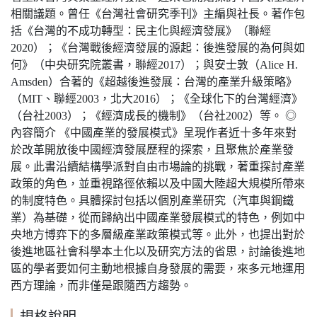
相關議題。曾任《台灣社會研究季刊》主編與社長。著作包
括《台灣的不成功轉型：民主化與經濟發展》（聯經
2020）；《台灣戰後經濟發展的源起：後進發展的為何與如
何》（中央研究院叢書，聯經2017）；與安士敦（Alice H.
Amsden）合著的《超越後進發展：台灣的產業升級策略》
（MIT、聯經2003，北大2016）；《全球化下的台灣經濟》
（台社2003）；《經濟成長的機制》（台社2002）等。 ◎
內容簡介 《中國產業的發展模式》呈現作者近十多年來對
於改革開放後中國經濟發展歷程的探索，且聚焦於產業發
展。此書沿續結構學派對自由市場論的挑戰，著重探討產業
政策的角色，並重視路徑依賴以及中國大陸超大規模所帶來
的制度特色。具體探討包括以個別產業研究（汽車與鋼鐵
業）為基礎，從而歸納出中國產業發展模式的特色，例如中
央地方博弈下的多層級產業政策模式等。此外，也提出對於
後進地區社會科學本土化以及研究方法的省思，討論後進地
區的學者要如何主動地根據自身發展的需要，來多元地運用
西方理論，而非僅是跟隨西方趨勢。