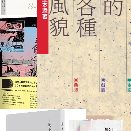
大師如何觀看：解構我們
學徒的眼睛
感知、創造、學習的方式
NT$259
NT$347
NT$350
NT$450
加入購物車
加入購物車
島嶼狂想曲：聽台灣在唱
巫本添的各種風貌
歌【全兩冊】
NT$411
NT$247
NT$520
NT$320
加入購物車
加入購物車