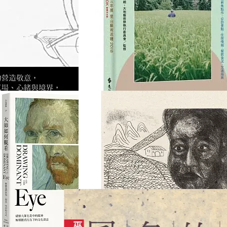
壺之意志：山水．線：從
大地藝術祭越後妻有三年
器物找生活，體驗壺帶入
展：里山藝術巡禮 2018
生活的儀式感
OFFICIAL GUIDEBOOK
NT$301
NT$301
NT$380
NT$380
繁體中文版
加入購物車
加入購物車