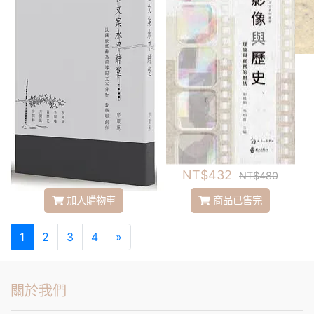
廣告文案水平辭堂：以鑲
影像與歷史：理論與實務
嵌修辭為前導的文本分
的對話
析、教學與創作
NT$293
NT$432
NT$380
NT$480
加入購物車
商品已售完
1
2
3
4
»
關於我們