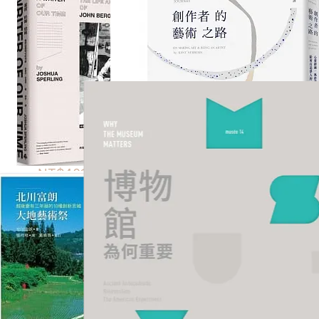
凝視約翰伯格：我們這個
創作者的藝術之路：心靈
時代的作家
鍛鍊、風格發掘、技術精
進，給所有追夢人的23則
NT$401
NT$301
NT$520
NT$380
建言
加入購物車
加入購物車