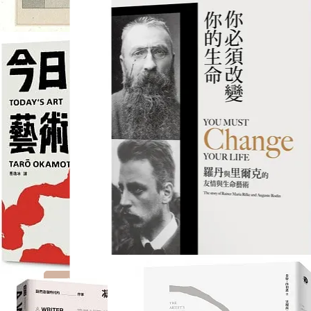
不離地藝評──何慶基剪報
交陪美學論：當代藝術面
集（一九八〇—一九九〇
向近未來神祇
年代）
NT$360
NT$435
NT$400
NT$550
加入購物車
加入購物車
今日的藝術
你必須改變你的生命：羅
丹與里爾克的友情與生命
藝術
NT$285
NT$356
NT$360
NT$450
加入購物車
加入購物車