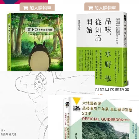
加入購物車
加入購物車
吉卜力電影完全指南
品味，從知識開始：日本
設計天王打造百億暢銷品
牌的美學思考術【暢銷紀
NT$592
NT$247
NT$800
NT$320
念版】
加入購物車
加入購物車