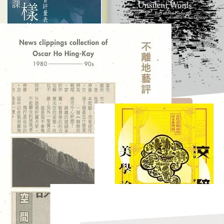
不一樣的美術鑑賞課 : 日
不沉默的字：藝評書寫與
本鑑賞學習評量表
其生產語境
NT$391
NT$253
NT$460
NT$320
加入購物車
加入購物車