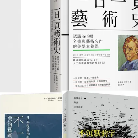
共 73 件商品
WABISABI侘寂 11.12月
一日一頁藝術史：認識
號/2022 第6期
365幅名畫與藝術名作的
美學素養課
NT$357
NT$593
NT$420
NT$750
加入購物車
加入購物車