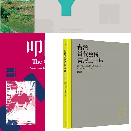
北川富朗大地藝術祭：越
博物館為何重要
後妻有三年展的10種創新
思維
NT$395
NT$383
NT$500
NT$450
加入購物車
加入購物車
叩問：藍祖蔚的台灣電影
台灣當代藝術策展二十年
備忘錄
NT$595
NT$395
NT$700
NT$500