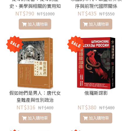
史、美學與相關的實用知
序與前現代國際關係
NT$790
識
NT$435
NT$1000
NT$550
加入購物車
加入購物車
假如她們是男人：唐代女
俄羅斯諜影
皇難產與性別政治
NT$316
NT$380
NT$400
NT$480
加入購物車
加入購物車