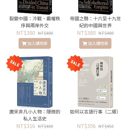
裂變中國：冷戰、霸權秩
帝國之翳：十六至十九世
序與兩岸外交
紀的中國與世界
NT$380
NT$380
NT$480
NT$480
加入購物車
加入購物車
唐宋非凡小人物：隱微的
如何以言語行事（二版）
私人生活史
NT$316
NT$356
NT$400
NT$450