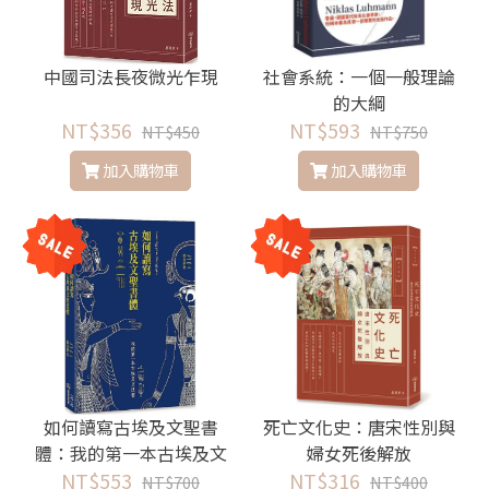
中國司法長夜微光乍現
社會系統：一個一般理論
的大綱
NT$356
NT$593
NT$450
NT$750
加入購物車
加入購物車
如何讀寫古埃及文聖書
死亡文化史：唐宋性別與
體：我的第一本古埃及文
婦女死後解放
NT$553
法書
NT$316
NT$700
NT$400