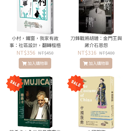
小村，鐵窗，我家有故
刀鋒戰將胡璉：金門王與
事：社區設計，翻轉椬梧
蔣介石恩怨
NT$356
再生
NT$316
NT$450
NT$400
加入購物車
加入購物車