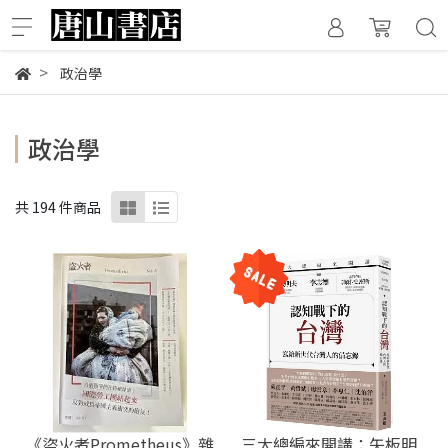
政治學
政治學
共 194 件商品
《盜火者Prometheus》雜
三大總編來開講：矢板明