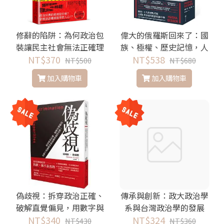
修辭的陷阱：為何政治包
偉大的俄羅斯回來了：國
裝讓民主社會無法正確理
族、極權、歷史記憶，人
NT$370
解世界？
民為何再次臣屬於普丁的
NT$538
NT$500
NT$680
國家？
加入購物車
加入購物車
偽歧視：拆穿政治正確、
傳承與創新：政大政治學
破解直覺偏見，用數字與
系與台灣政治學的發展
邏輯重新認識歧視的真
NT$340
NT$324
NT$430
NT$360