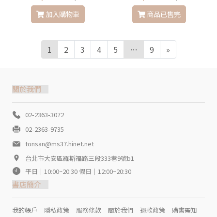
相！
加入購物車
商品已售完
1
2
3
4
5
…
9
»
關於我們
02-2363-3072
02-2363-9735
tonsan@ms37.hinet.net
台北市大安區羅斯福路三段333巷9號b1
平日｜10:00~20:30 假日｜12:00~20:30
書店簡介
我的帳戶
隱私政策
服務條款
關於我們
退款政策
購書需知