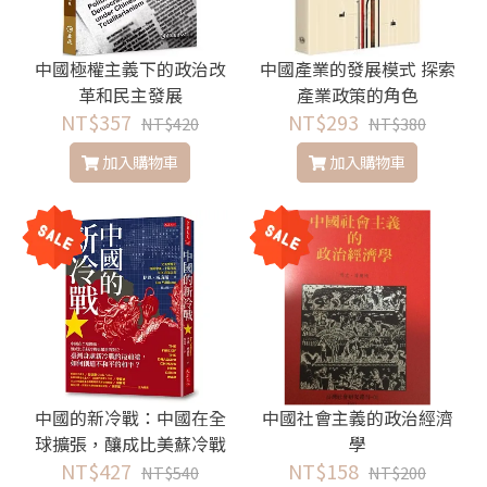
中國極權主義下的政治改
中國產業的發展模式 探索
革和民主發展
產業政策的角色
NT$357
NT$293
NT$420
NT$380
加入購物車
加入購物車
中國的新冷戰：中國在全
中國社會主義的政治經濟
球擴張，釀成比美蘇冷戰
學
更嚴重的對立，臺灣身處
NT$427
NT$158
NT$540
NT$200