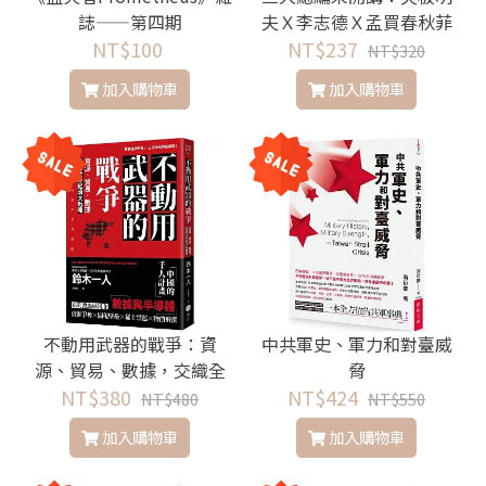
誌——第四期
夫Ｘ李志德Ｘ孟買春秋菲
NT$100
爾・史密斯——認知戰下
NT$237
NT$320
的台灣-寫給新世代台灣人
加入購物車
加入購物車
的備忘錄
不動用武器的戰爭：資
中共軍史、軍力和對臺威
源、貿易、數據，交織全
脅
NT$380
球經濟大戰略
NT$424
NT$480
NT$550
加入購物車
加入購物車