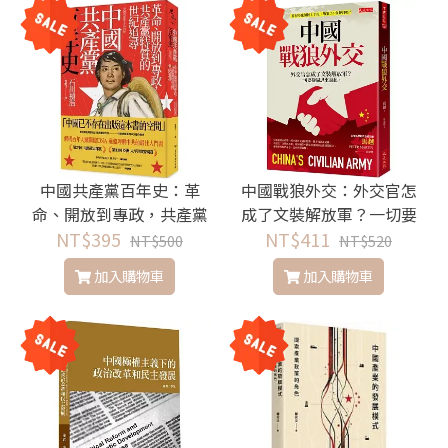
中國共產黨百年史：革
中國戰狼外交：外交官怎
命、開放到專政，共產黨
成了文裝解放軍？一切要
NT$395
特質的世紀追尋
NT$411
從周恩來說起。
NT$500
NT$520
加入購物車
加入購物車