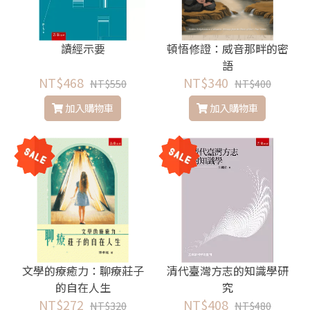
讀經示要
頓悟修證：威音那畔的密
語
NT$468
NT$340
NT$550
NT$400
加入購物車
加入購物車
文學的療癒力：聊療莊子
清代臺灣方志的知識學研
的自在人生
究
NT$272
NT$408
NT$320
NT$480