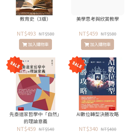
教育史（3版）
美學思考與欣賞教學
NT$493
NT$459
NT$580
NT$580
加入購物車
加入購物車
先秦道家哲學中「自然」
AI數位轉型決勝攻略
的理論意義
NT$459
NT$340
NT$540
NT$400