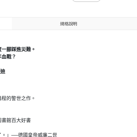
規格說明
度一腳踩進災難。
年血戰？
迺迪
程的警世之作。
書館百大好書
。」──德國皇帝威廉二世