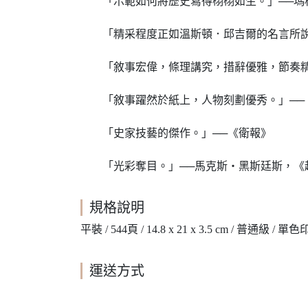
「示範如何將歷史寫得栩栩如生。」──瑪格
「精采程度正如溫斯頓．邱吉爾的名言所說
「敘事宏偉，條理講究，措辭優雅，節奏精
「敘事躍然於紙上，人物刻劃優秀。」──
「史家技藝的傑作。」──《衛報》
「光彩奪目。」──馬克斯‧黑斯廷斯，《
規格說明
平裝 / 544頁 / 14.8 x 21 x 3.5 cm / 普通級 / 單
運送方式