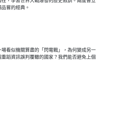
過往，學習世界大戰爆發的歷史教訓。兩度普立
細品嘗的經典。
場看似機關算盡的「閃電戰」，為何變成另一
個重蹈資訊誤判覆轍的國家？我們能否避免上個