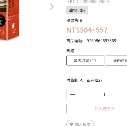
ISBN：9789860693669
廣場出版
優惠售價
NT$504~557
商品編號:
9789860693669
規格
書店取書74折
國內寄送
供貨狀況:
尚有庫存
加入購物車
加入最愛