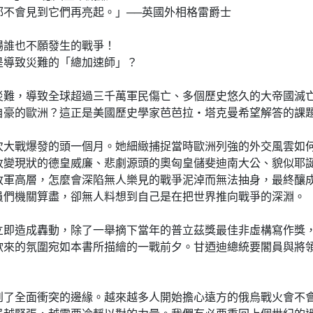
會見到它們再亮起。」──英國外相格雷爵士
誰也不願發生的戰爭！
導致災難的「總加速師」？
，導致全球超過三千萬軍民傷亡、多個歷史悠久的大帝國滅亡
自豪的歐洲？這正是美國歷史學家芭芭拉‧塔克曼希望解答的課
戰爆發的頭一個月。她細緻捕捉當時歐洲列強的外交風雲如何
改變現狀的德皇威廉、悲劇源頭的奧匈皇儲斐迪南大公、貌似耶
政軍高層，怎麼會深陷無人樂見的戰爭泥淖而無法抽身，最終釀
員們機關算盡，卻無人料想到自己是在把世界推向戰爭的深淵。
造成轟動，除了一舉摘下當年的普立茲獎最佳非虛構寫作獎，
欲來的氛圍宛如本書所描繪的一戰前夕。甘迺迪總統要閣員與將
全面衝突的邊緣。越來越多人開始擔心遠方的俄烏戰火會不會