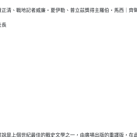
正清、戰地記者威廉‧夏伊勒、普立茲獎得主羅伯‧馬西｜齊
社長
是上個世紀最佳的戰史文學之一，由廣場出版的重譯版，在此