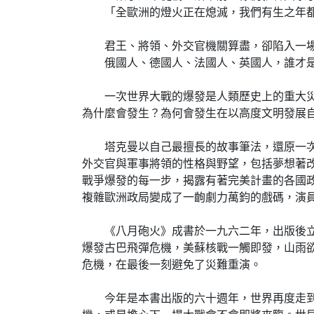
「全歐洲的燈火正在熄滅，我們有生之年都不
君王、將領、外交官機關算盡，卻陷入一場
俄國人、德國人、法國人、英國人，誰才是
一次世界大戰的爆發是人類歷史上的重大災難
為什麼會發生？為何會發生在以高度文明發展
塔克曼以自己最擅長的故事筆法，還原一次大
外交官與軍事將領的性格與野望，包括夢想著
戰爭爆發的每一步，揭露有著完美計畫的各國
複雜歐洲政局變成了一齣劇力萬鈞的戲碼，演
《八月砲火》成書於一九六二年，出版後立即
爆發古巴飛彈危機，美蘇核戰一觸即發，山雨
危機，在最後一刻避免了災難重演。
今年是本書出版的六十週年，世界再度走到了