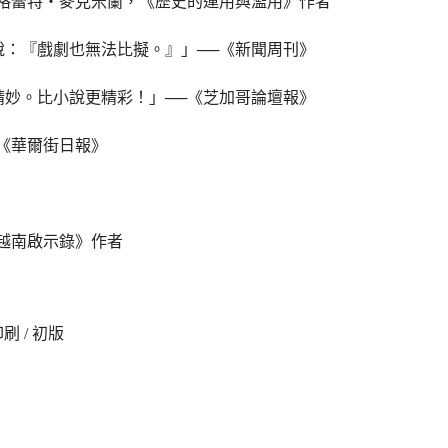
蕾特‧麥克米蘭，《歷史的運用與濫用》作者
：『戲劇也無法比擬。』」──《新聞周刊》
妙。比小說更精彩！」──《芝加哥論壇報》
《華爾街日報》
越南啟示錄》作者
色印刷 / 初版