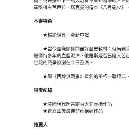
機，或是擔心下一場大戰會不會即將來臨。世
茲獎得主芭芭拉．塔克曼的這本《八月砲火》
本書特色
★暢銷經典．全新中譯
★當今國際關係的最好歷史教材：俄烏戰爭後
場僵持多年的血腥泥淖？俄羅斯是否已陷入芭
世紀的戰爭慘劇在今日重演？
★與《西線無戰事》齊名的不朽一戰經典、
得獎紀錄
★美國現代圖書館百大非虛構作品
★普立茲獎最佳非虛構類作品
推薦人