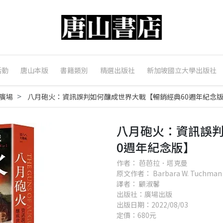
活動
唐山本版
書籍類別
精選出版社
新加坡國立大學出版社
廣場
八月砲火：資訊誤判如何釀成世界大戰【暢銷經典60週年紀念
八月砲火：資訊誤判
0週年紀念版】
作者： 芭芭拉．塔克曼
原文作者： Barbara W. Tuchman
譯者： 顧淑馨
出版社：廣場出版
出版日期：2022/08/03
定價：680元