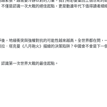
局越緊張，越需要冷靜以對的力量。我們有必要重回上個世紀的
，不僅是認識一次大戰的絕佳起點，更是動盪年代下值得讀者細
，地緣衝突與強權對抗的可能性越來越高。全世界都在問，一
芭拉．塔克曼《八月砲火》描繪的決策陷阱？中國會不會是下一
認識第一次世界大戰的最佳起點。