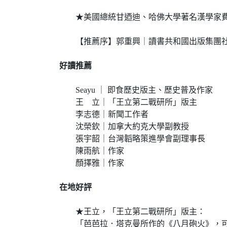
★美國總統甘迺迪、哈佛大學著名漢學家費
【推薦序】郭重興｜讀書共和國出版集團
好讀推薦
Seayu ｜ 即食歷史版主、歷史普及作家
王 立｜「王立第二戰研所」版主
李志德｜新聞工作者
沈榮欽｜加拿大約克大學副教授
張宇韶｜台灣韜略策進學會副理事長
陳雨航｜作家
顏擇雅｜作家
在地好評
★王立，「王立第二戰研所」版主：
「芭芭拉．塔克曼所作的《八月砲火》，可說