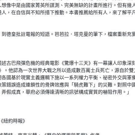
人想像中是由國家菁英所謀測、完美無缺的計畫所進行。但有幾
通人，在自信與不知所措下推動。本書推薦給所有人，來了解平
德皇批註電報的短語。芭芭拉．塔克曼的筆下，檔案重新充實
古巴飛彈危機的經典電影《驚爆十三天》有一幕讓人印象深刻
作《八月炮火》。他認為一次世界大戰之所以造成數百萬士兵死亡，源自
國基於現實主義邏輯下施以一系列權力平衡、祕密外交與軍備
決策錯誤造成連鎖性的骨牌效應與「騎虎難下」的災難。對照中
』弄假成真，華府必須傳達清晰的訊號構成實質的嚇阻作用。」
《紐約時報》