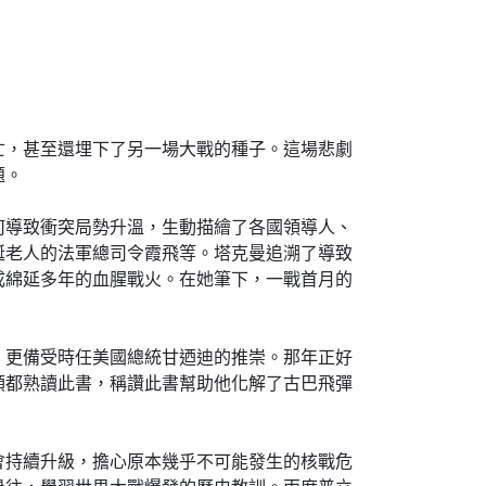
，甚至還埋下了另一場大戰的種子。這場悲劇
題。
導致衝突局勢升溫，生動描繪了各國領導人、
誕老人的法軍總司令霞飛等。塔克曼追溯了導致
成綿延多年的血腥戰火。在她筆下，一戰首月的
更備受時任美國總統甘迺迪的推崇。那年正好
領都熟讀此書，稱讚此書幫助他化解了古巴飛彈
持續升級，擔心原本幾乎不可能發生的核戰危