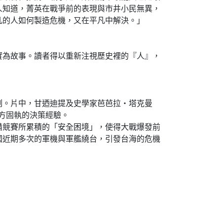
人知道，菁英在戰爭前的表現與市井小民無異，
凡的人如何製造危機，又在平凡中解決。」
為故事。讀者得以重新注視歷史裡的『人』，
。片中，甘迺迪提及史學家芭芭拉・塔克曼
於雙方固執的決策經驗。
競賽所累積的「安全困境」，使得大戰爆發前
國近期多次的軍機與軍艦繞台，引發台海的危機