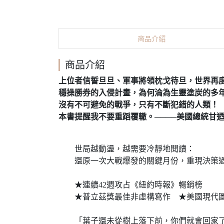
商品介紹
商品介紹
上位者信誓旦旦、軍事將領枕戈待旦，世界再
穩操勝券的入侵計畫，為何淪為生靈塗炭的多
沒有不可避免的戰爭，只有不斷犯錯的人類！
本書提醒我不要重蹈覆轍。────美國總統甘
世局越動盪，越需要冷靜地閱讀：
還原一次大戰爆發的關鍵月份，重現決策過
★連續42週攻占《紐約時報》暢銷榜
★普立茲獎最佳非虛構寫作 ★美國現代圖
「葉子還未從樹上落下前，你們就會回家了