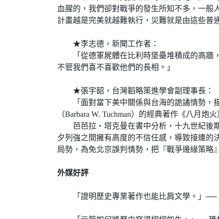
血腥的，我們卻對戰爭的發生所知不多，一般
計畫越是完美就越難執行，災難就是由這些普
★李志德，新聞工作者：
「從德軍屍體在比利時堡壘堆積成的高牆，到
不管我們喜不喜歡他們的長相。」
★張宇韶，台灣韜略策進學會副理事長：
「面對當下美中關係與台海的詭譎情勢，描述
（Barbara W. Tuchman）的經典著
芭芭拉・塔克曼在書中分析，十九世紀後期各
夕列強之間擁有高度的不信任感，導致接連的
局勢，為免北京誤判情勢，把『戰爭邊緣策略
外媒好評
「證明歷史專業著作也能比肩文學。」──