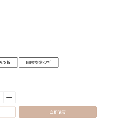
78折
國際寄送82折
立即購買