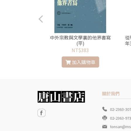
別妒恨
中外宗教與文學裏的他界書寫
從
(平)
年
$237
NT$383
入購物車
加入購物車
關於我們
02-2363-30
02-2363-97
tonsan@ms3