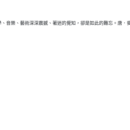
音樂、藝術深深震撼、著迷的覺知，卻是如此的難忘。唐．麥