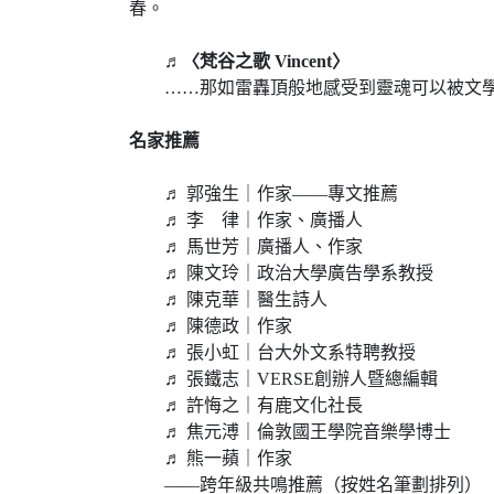
春。
♬〈梵谷之歌 Vincent〉
……那如雷轟頂般地感受到靈魂可以被文學、
名家推薦
♬ 郭強生｜作家——專文推薦
♬ 李 律｜作家、廣播人
♬ 馬世芳｜廣播人、作家
♬ 陳文玲｜政治大學廣告學系教授
♬ 陳克華｜醫生詩人
♬ 陳德政｜作家
♬ 張小虹｜台大外文系特聘教授
♬ 張鐵志｜VERSE創辦人暨總編輯
♬ 許悔之｜有鹿文化社長
♬ 焦元溥｜倫敦國王學院音樂學博士
♬ 熊一蘋｜作家
——跨年級共鳴推薦（按姓名筆劃排列）