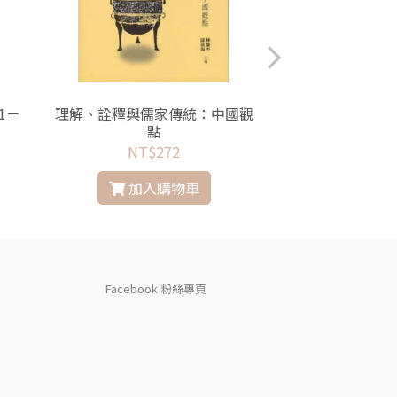
1－
理解、詮釋與儒家傳統：中國觀
傅秉常日記，民
點
年（1958
NT$272
NT$
加入購物車
加入
Facebook 粉絲專頁