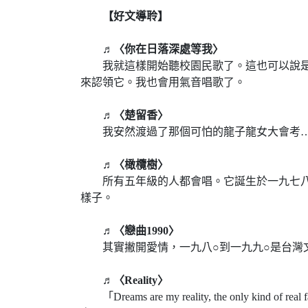
【好文導聆】
♬〈你在日落深處等我〉
我就這樣開始聽校園民歌了。這也可以說是我
來認領它。我也會用氣音唱歌了。
♬〈楚留香〉
我安然渡過了那個可怕的龍子龍女大會考…
♬〈橄欖樹〉
所有五年級的人都會唱。它誕生於一九七八年
樣子。
♬〈戀曲1990〉
其實撇開愛情，一九八○到一九九○是台灣文
♬〈Reality〉
「Dreams are my reality, the onl