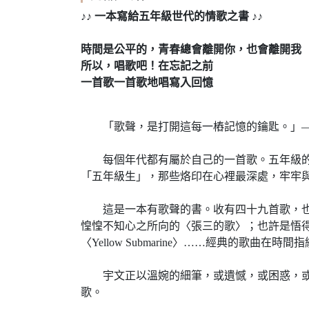
♪♪ 一本寫給五年級世代的情歌之書 ♪♪
時間是公平的，青春總會離開你，也會離開我
所以，唱歌吧！在忘記之前
一首歌一首歌地唱寫入回憶
「歌聲，是打開這每一樁記憶的鑰匙。」—
每個年代都有屬於自己的一首歌。五年級的宇
「五年級生」，那些烙印在心裡最深處，牢牢
這是一本有歌聲的書。收有四十九首歌，也是
惶惶不知心之所向的〈張三的歌〉；也許是悟
〈Yellow Submarine〉……經典的歌曲
宇文正以溫婉的細筆，或遺憾，或困惑，或純
歌。