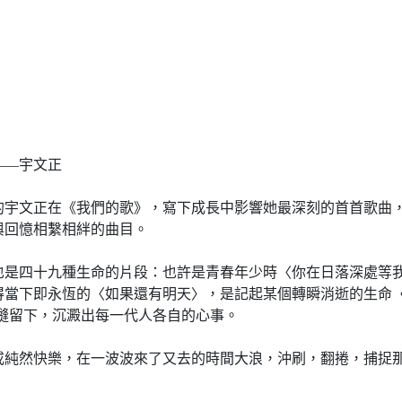
—宇文正
文正在《我們的歌》，寫下成長中影響她最深刻的首首歌曲，
與回憶相繫相絆的曲目。
四十九種生命的片段：也許是青春年少時〈你在日落深處等我〉
得當下即永恆的〈如果還有明天〉，是記起某個轉瞬消逝的生命
在時間指縫留下，沉澱出每一代人各自的心事。
然快樂，在一波波來了又去的時間大浪，沖刷，翻捲，捕捉那