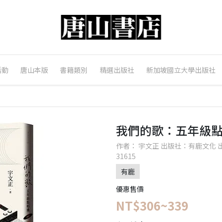
活動
唐山本版
書籍類別
精選出版社
新加坡國立大學出版社
我們的歌：五年級
作者： 宇文正 出版社：有鹿文化 出版日期
31615
有鹿
優惠售價
NT$306~339