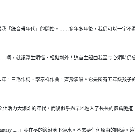
「錄音帶年代」的開始。……多年多年後，我仍可以一字不漏
…啊，就讓浮生煩惱，輕拋劍外！這首主題曲我至今心煩時仍會
，三毛作詞、李泰祥作曲，齊豫演唱。它是所有五年級孩子的
化活力大爆炸的年代，而後似乎過早地進入了長長的懷舊隧道
y kind of real fantasy......」竟在夢的邊沿滾下淚水。不需