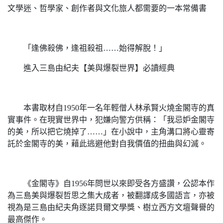
文學迷、哲學家、創作者與文化旅人都需要的一本常備書
「逢佛殺佛，逢祖殺祖……始得解脫！」
進入三島由紀夫【美與爆裂世界】必讀經典
本書取材自1950年一名年輕僧人林承賢火燒金閣寺的真
實事件。在現實世界中，犯嫌向警方供稱：「我忌妒金閣寺
的美，所以把它燒掉了……」在小說中，主角溝口將心靈寄
託於金閣寺的美，藉此逃避他對自我價值的扭曲與幻滅。
《金閣寺》自1956年問世以來即受各方盛讚，公認本作
為三島美與爆裂哲思之集大成者，被翻譯成多國語言，亦被
視為是三島由紀夫角逐諾貝爾文學獎、樹立西方文壇聲譽的
最高傑作。