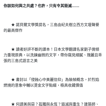
你該如何與之共處？也許，只有令其毀滅……
★ 諾貝爾文學獎提名，三島由紀夫樹立西方文壇聲譽
的最高傑作
★ 讀者好評不斷的譯本！日本文學翻譯名家劉子倩傾
力重現原典，以洗鍊幽微的文字，帶你窺見細膩、瑰麗且乖
張的三島式語言之美
★ 書封以「侵蝕心中美麗信仰」為裝幀概念，於烈焰
燃燒的意象中輔以燙金文字點綴，極具收藏價值
★ 何謂美與惡？孤獨與永恆？毀滅與重生？建築師、