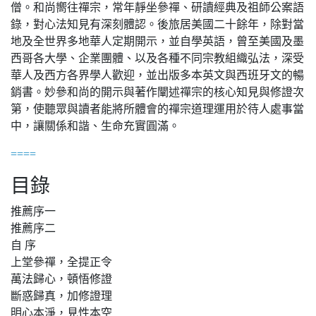
僧。和尚嚮往禪宗，常年靜坐參禪、研讀經典及祖師公案語
錄，對心法知見有深刻體認。後旅居美國二十餘年，除對當
地及全世界多地華人定期開示，並自學英語，曾至美國及墨
西哥各大學、企業團體、以及各種不同宗教組織弘法，深受
華人及西方各界學人歡迎，並出版多本英文與西班牙文的暢
銷書。妙參和尚的開示與著作闡述禪宗的核心知見與修證次
第，使聽眾與讀者能將所體會的禪宗道理運用於待人處事當
中，讓關係和諧、生命充實圓滿。
====
目錄
推薦序一
推薦序二
自 序
上堂參禪，全提正令
萬法歸心，頓悟修證
斷惑歸真，加修證理
明心本淨，見性本空