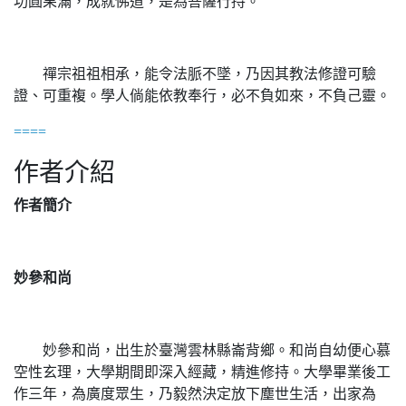
功圓果滿，成就佛道，是為菩薩行持。
禪宗祖祖相承，能令法脈不墜，乃因其教法修證可驗
證、可重複。學人倘能依教奉行，必不負如來，不負己靈。
====
作者介紹
作者簡介
妙參和尚
妙參和尚，出生於臺灣雲林縣崙背鄉。和尚自幼便心慕
空性玄理，大學期間即深入經藏，精進修持。大學畢業後工
作三年，為廣度眾生，乃毅然決定放下塵世生活，出家為