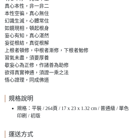
真心本性，非一非二
本性空徧，真心無住
幻識生滅，心體常住
如鏡現相，頓起根身
妄心有知，真心湛然
妄從根結，真從根解
上根者頓修，中根者漸修，下根者勉修
習氣未盡，須要厚養
歇妄心為正修，作諸善為助修
欲得真實神通，須證一乘之法
悟心證理，同成佛道
規格說明
規格：平裝 / 264頁 / 17 x 23 x 1.32 cm / 普通級 / 單色
印刷 / 初版
運送方式