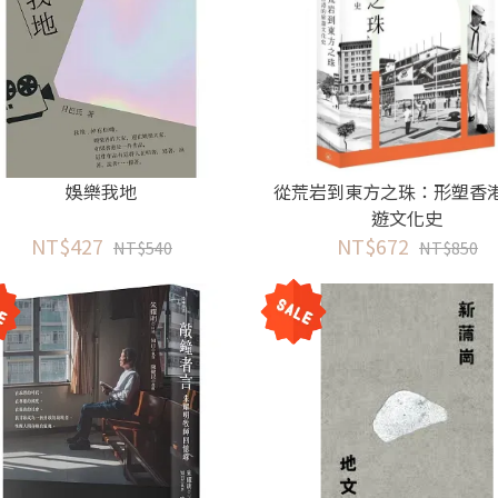
娛樂我地
從荒岩到東方之珠：形塑香
遊文化史
NT$427
NT$672
NT$540
NT$850