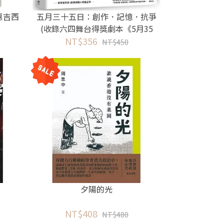
惠吉西
五月三十五日：創作．記憶．抗爭
(收錄六四舞台得獎劇本《5月35
NT$356
日》)
NT$450
夕陽的光
NT$408
NT$480