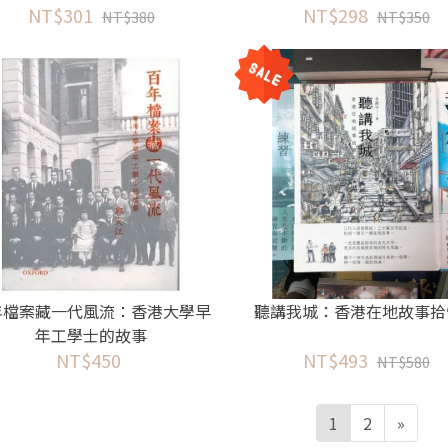
NT$301
NT$298
NT$380
NT$350
年檔案藏一代風流：香港大學早
聽講我城：香港在地故事拾
年工學士的故事
NT$450
NT$493
NT$580
1
2
»