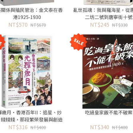
英關係與殖民管治：金文泰在香
亂世孤魂：我與羅海星，從
港1925-1930
二坊二號到唐寧街十號
NT$570
NT$245
NT$670
NT$330
輝歲月‧香港百年II：追星、炒
吃過皇家飯不能不破案
、錢錢錢，那段繁榮發展與創造
NT$316
奇蹟的黃金年代
NT$340
NT$400
NT$400