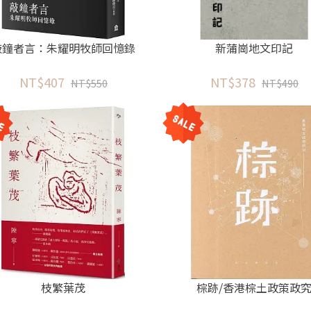
敲鐘者言：朱耀明牧師回憶錄
新蒲崗地文印記
NT$407
NT$378
NT$550
NT$490
枝繁葉茂
棕跡/香港棕土政策政