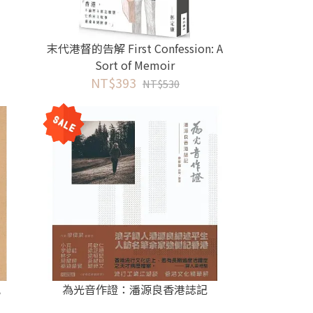
末代港督的告解 First Confession: A
Sort of Memoir
NT$393
NT$530
究
為光音作證：潘源良香港誌記