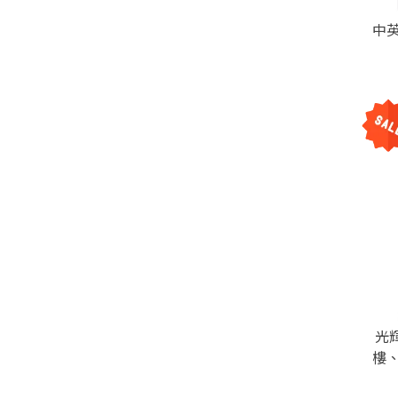
中
光
樓