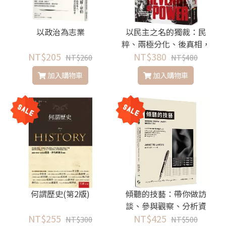
以政治為志業
以民主之名的獨裁：民
粹、兩極分化、後真相，
NT$205
戕害自由的21世紀「權力
NT$380
NT$260
NT$480
遊戲」
加入購物車
加入購物車
何謂歷史(第2版)
傾聽的技藝：帶你做訪
談、參與觀察、分析資
NT$255
料，還能寫出內容來
NT$425
NT$300
NT$500