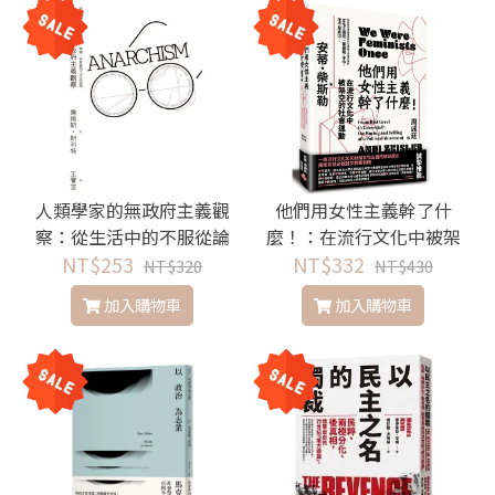
人類學家的無政府主義觀
他們用女性主義幹了什
察：從生活中的不服從論
麼！：在流行文化中被架
自主、尊嚴、有意義的工
NT$253
NT$332
空的社會運動
NT$320
NT$430
作及遊戲
加入購物車
加入購物車