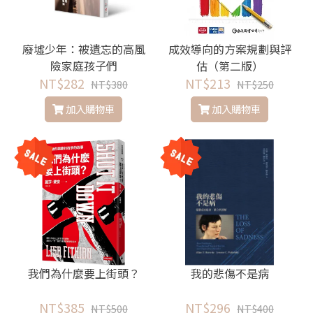
廢墟少年：被遺忘的高風
成效導向的方案規劃與評
險家庭孩子們
估（第二版）
NT$282
NT$213
NT$380
NT$250
加入購物車
加入購物車
我們為什麼要上街頭？
我的悲傷不是病
NT$385
NT$296
NT$500
NT$400