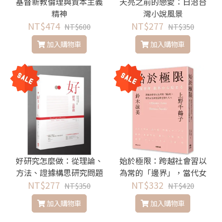
基督新教倫理與資本主義
天亮之前的戀愛：日治台
精神
灣小說風景
NT$474
NT$277
NT$600
NT$350
加入購物車
加入購物車
好研究怎麼做：從理論、
始於極限：跨越社會習以
方法、證據構思研究問題
為常的「邊界」，當代女
NT$277
性如何活出想要的人生
NT$332
NT$350
NT$420
加入購物車
加入購物車