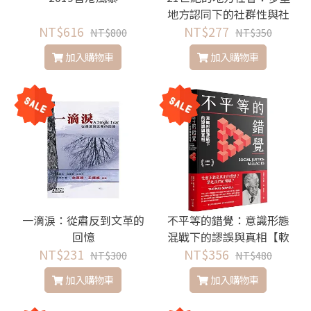
地方認同下的社群性與社
NT$616
NT$277
會想像
NT$800
NT$350
加入購物車
加入購物車
一滴淚：從肅反到文革的
不平等的錯覺：意識形態
回憶
混戰下的謬誤與真相【軟
NT$231
NT$356
精裝典藏版】
NT$300
NT$480
加入購物車
加入購物車