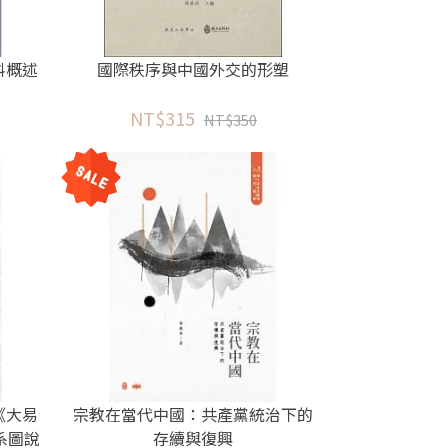
料概述
國際秩序與中國外交的形塑
NT$315
NT$350
《大易
宗教在當代中國：共產黨統治下的
系圖說
存續與復興