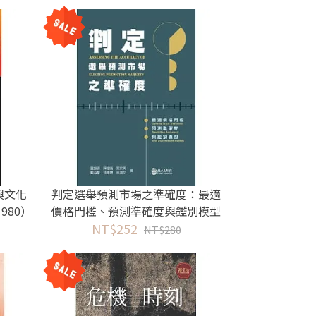
與文化
判定選舉預測市場之準確度：最適
980）
價格門檻、預測準確度與鑑別模型
NT$252
NT$280