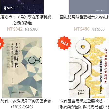
喚潛意識：《易》學在思潮轉變
國史館現藏重要檔案文物史
之初的功能
NT$342
NT$450
NT$380
NT$500
虛時代：多維視角下的民國佛教
宋代圖書易學之重要輯著：
（1912-1949）
象數鈎深圖》與《周易圖》: