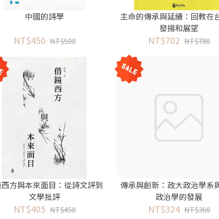
中國的詩學
主命的傳承與延續：回教在
發揚和展望
NT$450
NT$702
NT$500
NT$780
鏡西方與本來面目：從詩文評到
傳承與創新：政大政治學系
文學批評
政治學的發展
NT$405
NT$324
NT$450
NT$360