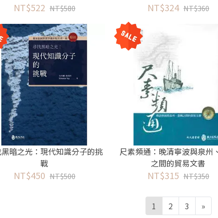
NT$522
NT$324
析論
NT$580
NT$360
找黑暗之光：現代知識分子的挑
尺素頻通：晚清寧波與泉州
戰
之間的貿易文書
NT$450
NT$315
NT$500
NT$350
1
2
3
»