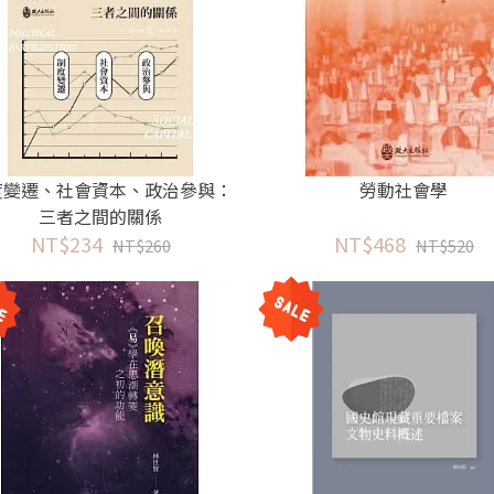
度變遷、社會資本、政治參與：
勞動社會學
三者之間的關係
NT$234
NT$468
NT$260
NT$520