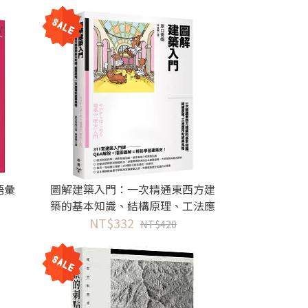
Y, NEW TAIPEI CITY, TAOYUAN CIT
Y
語彙
圖解建築入門：一次精通東西方建
築的基本知識、結構原理、工法應
NT$332
用和經典風格
NT$420