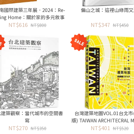
南國際建築三年展．2024：Re-
偏山之城：這裡山綠雨又
rning Home：關於家的多元敘事
NT$616
與系譜
NT$347
NT$800
NT$450
北建築觀察：當代城市的空間書
台灣建築地圖VOL.01台北市
寫
版) TAIWAN ARCHITECRAL 
NT$270
L.01 TAIPEI CITY. 2ND ED
NT$401
NT$350
NT$520