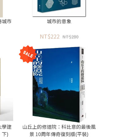
待城市
城市的意象
NT$222
NT$280
大學建
山丘上的修道院：科比意的最後風
下)
景 10周年傳奇復刻版(平裝)