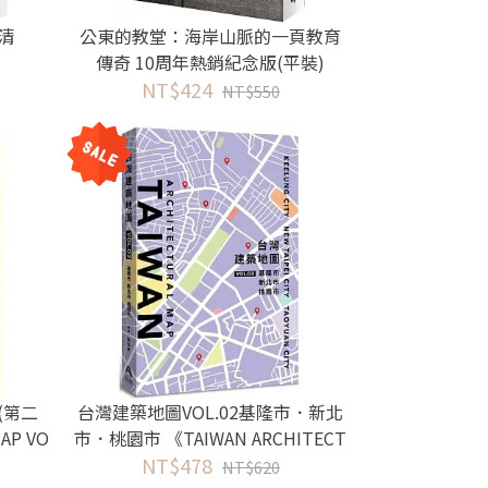
清
公東的教堂：海岸山脈的一頁教育
傳奇 10周年熱銷紀念版(平裝)
NT$424
NT$550
(第二
台灣建築地圖VOL.02基隆市．新北
MAP VO
市．桃園市 《TAIWAN ARCHITECT
ITION
URAL MAP》VOL.02: KEELUNG CIT
NT$478
NT$620