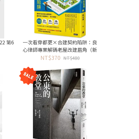
22 第6
一次看穿都更×合建契約陷阱：良
心律師專業解碼老屋改建眉角（新
NT$370
版）
NT$480