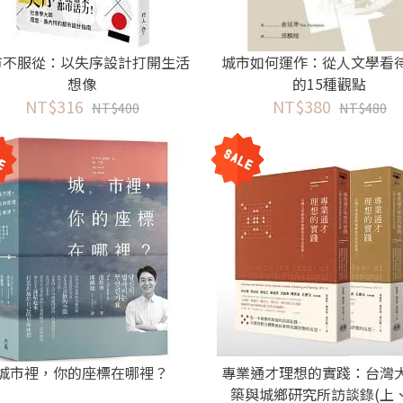
市不服從：以失序設計打開生活
城市如何運作：從人文學看
想像
的15種觀點
NT$316
NT$380
NT$400
NT$480
城市裡，你的座標在哪裡？
專業通才理想的實踐：台灣
築與城鄉研究所訪談錄(上、