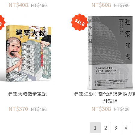
NT$408
NT$608
NT$480
NT$790
建築大叔散步筆記
建築江湖：當代建築起源與
計現場
NT$370
NT$308
NT$480
NT$400
1
2
3
»