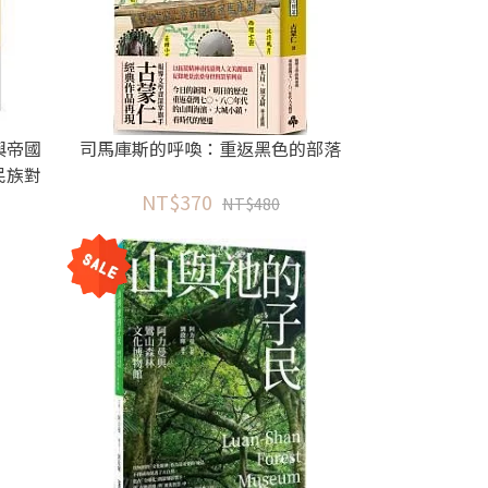
與帝國
司馬庫斯的呼喚：重返黑色的部落
民族對
NT$370
NT$480