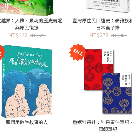
靈越界：人群、眾魂的歷史競逐
臺灣原住民口述史：泰雅族
與原民復振
日本妻子綠
NT$442
NT$278
NT$520
NT$360
那個用歌說故事的人
重返牡丹社：牡丹事件筆記
頭顱筆記