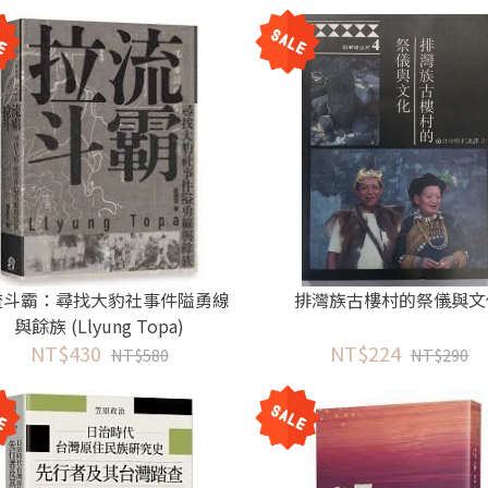
流斗霸：尋找大豹社事件隘勇線
排灣族古樓村的祭儀與文
與餘族 (Llyung Topa)
NT$430
NT$224
NT$580
NT$290