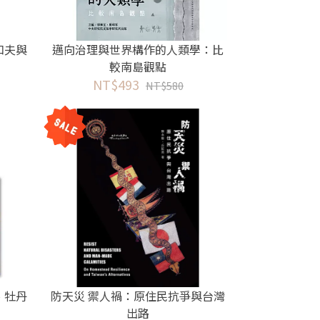
和夫與
邁向治理與世界構作的人類學：比
較南島觀點
NT$493
NT$580
、牡丹
防天災 禦人禍：原住民抗爭與台灣
出路