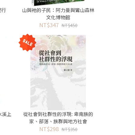
紀行
山與祂的子民：阿力曼與鸞山森林
文化博物館
NT$347
NT$450
水溪上
從社會到社群性的浮現: 卑南族的
家、部落、族群與地方社會
NT$298
NT$350