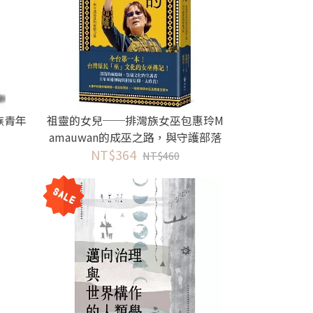
族青年
祖靈的女兒──排灣族女巫包惠玲M
amauwan的成巫之路，與守護部落
NT$364
的療癒力量
NT$460