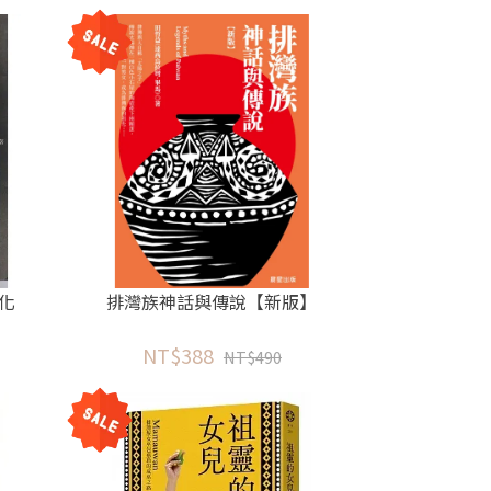
化
排灣族神話與傳說【新版】
NT$388
NT$490