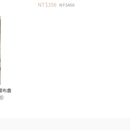
NT$356
NT$450
關布農
刷）