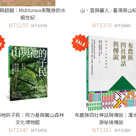
與超越：Msbtunux泰雅族的水
山、雲與蕃人 : 臺灣高山
痕世紀
NT$255
NT$370
NT$330
NT$480
與祂的子民：阿力曼與鸞山森林
布農族四社神話與傳說：濁
文化博物館
游祕境傳說
NT$347
NT$301
NT$450
NT$380