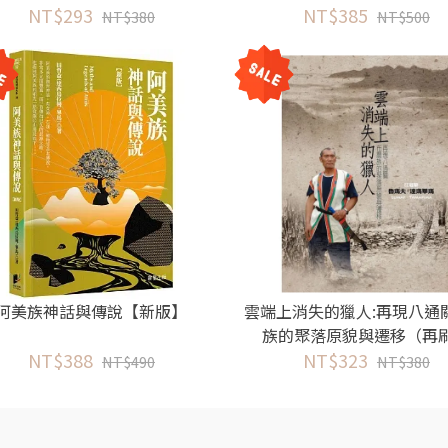
NT$293
NT$385
NT$380
NT$500
阿美族神話與傳說【新版】
雲端上消失的獵人:再現八通
族的聚落原貌與遷移（再
NT$388
NT$323
NT$490
NT$380