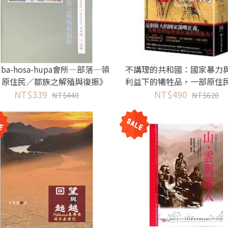
uba-hosa-hupa會所—部落—領
不講理的共和國：國家暴力
：原住民／鄒族之解殖與復振》
利益下的犧牲品，一部原住
NT$339
(第二輯)
抗美國西拓的血淚哀歌
NT$490
NT$440
NT$620