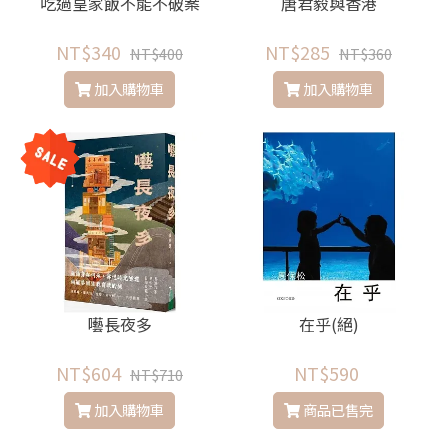
吃過皇家飯不能不破案
唐君毅與香港
NT$340
NT$285
NT$400
NT$360
加入購物車
加入購物車
囈長夜多
在乎(絕)
NT$604
NT$590
NT$710
加入購物車
商品已售完