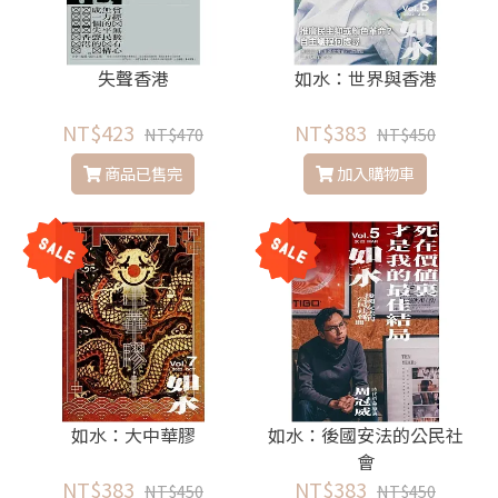
失聲香港
如水：世界與香港
NT$423
NT$383
NT$470
NT$450
商品已售完
加入購物車
如水：大中華膠
如水：後國安法的公民社
會
NT$383
NT$383
NT$450
NT$450