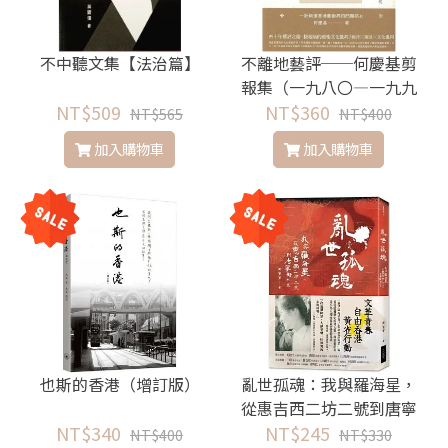
不中聽文集【法治篇】
不離地藝評──何慶基剪
報集（一九八〇—一九九
NT$509
NT$360
〇年代）
NT$565
NT$400
加入購物車
加入購物車
也斯的香港（增訂版）
亂世孤魂：我與羅海星，
從惠吉西二坊二號到唐寧
NT$340
NT$245
街十號
NT$400
NT$330