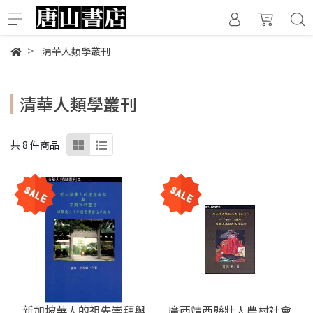
清華人類學叢刊
清華人類學叢刊
共 8 件商品
新加坡華人的祖先崇拜與
廣西靖西縣壯人農村社會