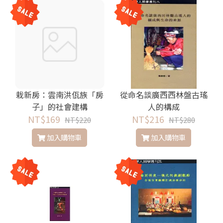
栽新房：雲南洪佤族「房
從命名談廣西西林盤古瑤
子」的社會建構
人的構成
NT$169
NT$216
NT$220
NT$280
加入購物車
加入購物車