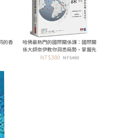
訊的香
哈佛最熱門的國際關係課：國際關
係大師奈伊教你洞悉局勢，掌握先
NT$380
機，佈局未來！
NT$480