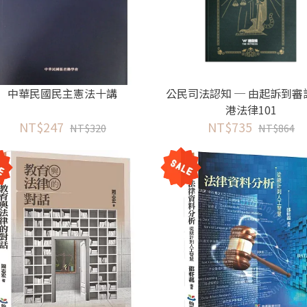
中華民國民主憲法十講
公民司法認知 ─ 由起訴到審
港法律101
NT$247
NT$735
NT$320
NT$864