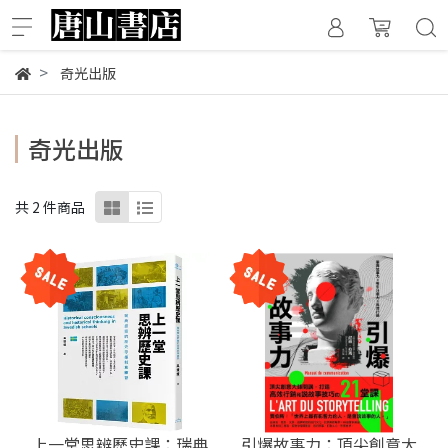
奇光出版
奇光出版
共 2 件商品
上一堂思辨歷史課：瑞典
引爆故事力：頂尖創意大