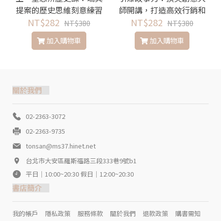
提案的歷史思維刻意練習
師開講，打造高效行銷和
NT$282
說故事技巧的21堂課
NT$282
NT$380
NT$380
加入購物車
加入購物車
關於我們
02-2363-3072
02-2363-9735
tonsan@ms37.hinet.net
台北市大安區羅斯福路三段333巷9號b1
平日｜10:00~20:30 假日｜12:00~20:30
書店簡介
我的帳戶
隱私政策
服務條款
關於我們
退款政策
購書需知