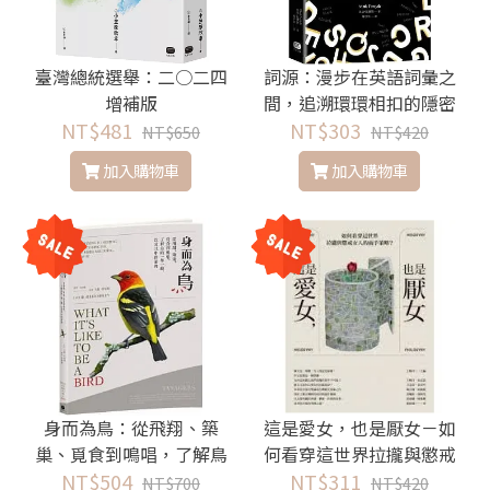
臺灣總統選舉：二○二四
詞源：漫步在英語詞彙之
增補版
間，追溯環環相扣的隱密
NT$481
NT$303
源流
NT$650
NT$420
加入購物車
加入購物車
身而為鳥：從飛翔、築
這是愛女，也是厭女－如
巢、覓食到鳴唱，了解鳥
何看穿這世界拉攏與懲戒
的一舉一動，以及其中的
NT$504
女人的兩手策略？
NT$311
NT$700
NT$420