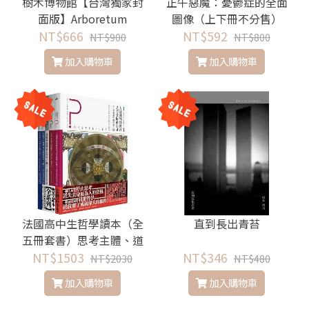
樹木博物館【台灣獨家封
正午惡魔：憂鬱症的全面
面版】Arboretum
圖像（上下冊不分售）
NT$666
NT$592
NT$900
NT$800
加入購物車
加入購物車
法國高中生哲學讀本（全
直到長出青苔
五冊套書）思考主體、道
德、政治、文化、理性與
NT$1503
NT$346
NT$2030
NT$480
真實的啟蒙之路
加入購物車
加入購物車