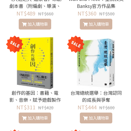
劇本書（附編劇、導演、
Banksy官方作品集
製作人、演員創作思考）
NT$489
NT$360
NT$660
NT$500
加入購物車
加入購物車
創作的基因：書籍、電
台灣總統選舉：台灣認同
影、音樂，賦予遊戲製作
的成長與爭奪
人小島秀夫無限創意的文
NT$311
NT$444
NT$420
NT$600
化記憶
加入購物車
加入購物車