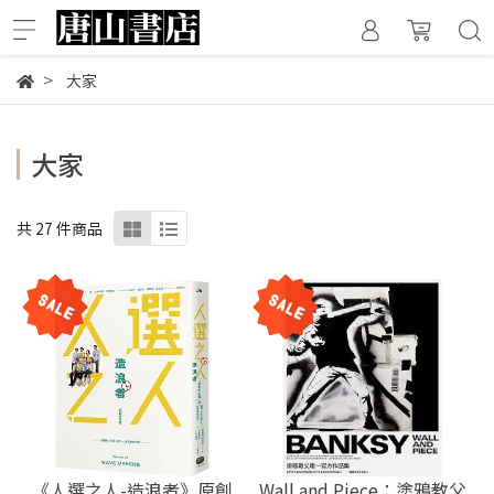
大家
大家
共 27 件商品
《人選之人-造浪者》原創
Wall and Piece：塗鴉教父