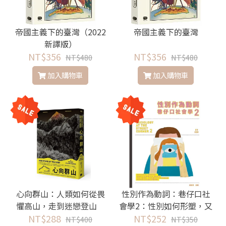
帝國主義下的臺灣（2022
帝國主義下的臺灣
新譯版）
NT$356
NT$356
NT$480
NT$480
加入購物車
加入購物車
心向群山：人類如何從畏
性別作為動詞：巷仔口社
懼高山，走到迷戀登山
會學2：性別如何形塑，又
NT$288
如何在行動中翻轉？
NT$252
NT$400
NT$350