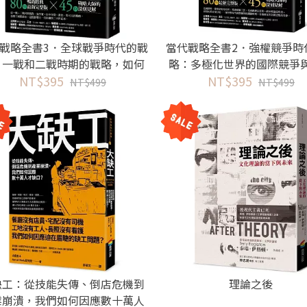
戰略全書3．全球戰爭時代的戰
當代戰略全書2．強權競爭時
：一戰和二戰時期的戰略，如何
略：多極化世界的國際競爭
形塑之後的國際政治
NT$395
NT$395
戰略概念的建構
NT$499
NT$499
缺工：從技能失傳、倒店危機到
理論之後
業崩潰，我們如何因應數十萬人