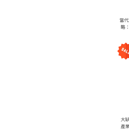
當代
略
大
產