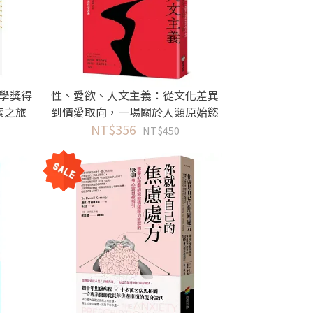
化學獎得
性、愛欲、人文主義：從文化差異
索之旅
到情愛取向，一場關於人類原始慾
NT$356
望的哲學思辨
NT$450