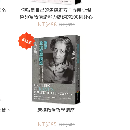
脆弱
你就是自己的焦慮處方：專業心理
醫師寫給情緒壓力族群的108則身心
NT$498
靈自癒指引
NT$630
極簡、
康德政治哲學講座
NT$395
NT$500