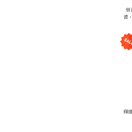
勞
資
深
輝