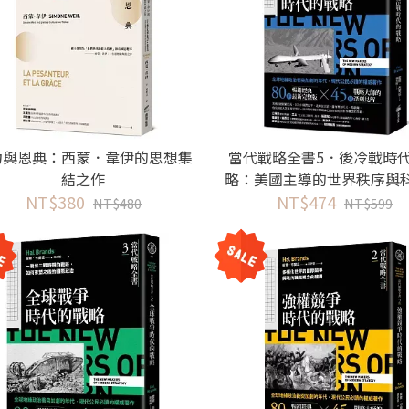
力與恩典：西蒙．韋伊的思想集
當代戰略全書5．後冷戰時
結之作
略：美國主導的世界秩序與
NT$380
革帶來的全新戰場
NT$474
NT$480
NT$599