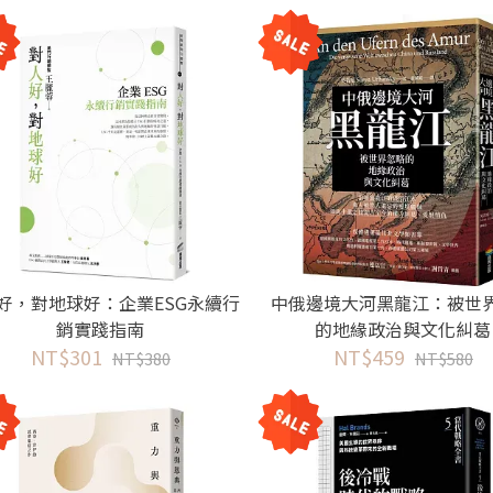
好，對地球好：企業ESG永續行
中俄邊境大河黑龍江：被世
銷實踐指南
的地緣政治與文化糾葛
NT$301
NT$459
NT$380
NT$580