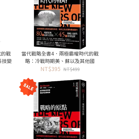
代的戰
當代戰略全書4．兩極霸權時代的戰
科技變
略：冷戰時期美、蘇以及其他國
家，如何融合戰略、競爭與外交
NT$395
NT$499