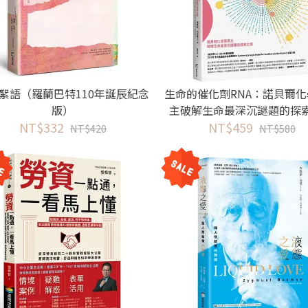
絮語（羅蘭巴特110年誕辰紀念
生命的催化劑RNA：諾貝爾
版）
主破解生命最深沉謎題的探
NT$332
NT$459
NT$420
NT$580