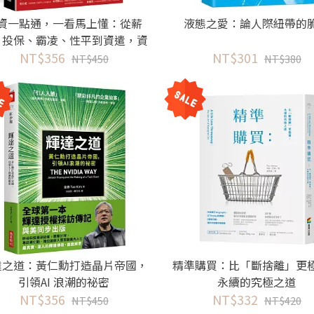
資一點通，一看馬上懂：從薪
液態之愛：論人際紐帶的
、投保、霸凌、性平到資遣，資
顧問帶你搞懂42個勞資議題，避
NT$356
NT$301
NT$450
NT$380
免罰單與糾紛
達之道：黃仁勳打造晶片帝國，
精準購買：比「斷捨離」更
引領AI 浪潮的祕密
永續的究極之道
NT$356
NT$332
NT$450
NT$420