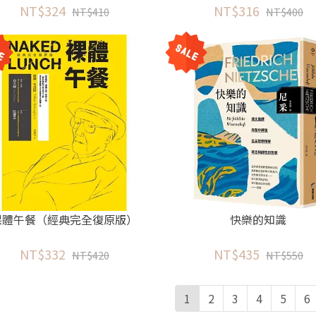
NT$324
才缺口？
NT$316
NT$410
NT$400
裸體午餐（經典完全復原版）
快樂的知識
NT$332
NT$435
NT$420
NT$550
1
2
3
4
5
6