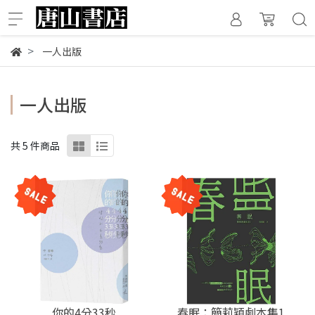
一人出版
一人出版
共 5 件商品
你的4分33秒
春眠：簡莉穎劇本集1